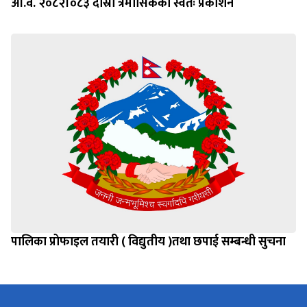
आ.व. २०८२।०८३ दोस्रो त्रैमासिकको स्वतः प्रकाशन
पालिका प्रोफाइल तयारी ( विद्युतीय )तथा छपाई सम्बन्धी सुचना